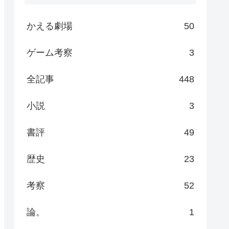
かえる劇場
50
ゲーム考察
3
全記事
448
小説
3
書評
49
歴史
23
考察
52
論。
1