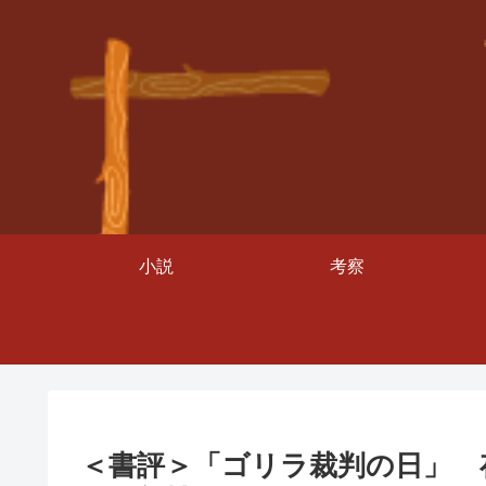
小説
考察
＜書評＞「ゴリラ裁判の日」 