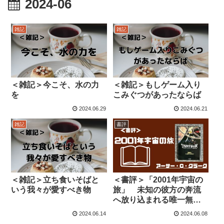
2024-06
雑記
雑記
＜雑記＞今こそ、水の力
＜雑記＞もしゲーム入り
を
こみぐつがあったならば
2024.06.29
2024.06.21
雑記
書評
＜雑記＞立ち食いそばと
＜書評＞「2001年宇宙の
いう我々が愛すべき物
旅」 未知の彼方の奔流
へ放り込まれる唯一無二
の読書体験
2024.06.14
2024.06.08