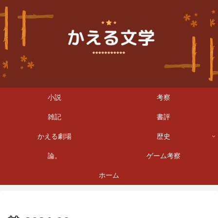
小説
考察
雑記
書評
かえる劇場
歴史
論。
ゲーム考察
ホーム