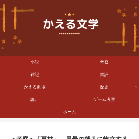
小説
考察
雑記
書評
かえる劇場
歴史
論。
ゲーム考察
ホーム
＜考察＞「草枕」 風景の後ろに屹立する