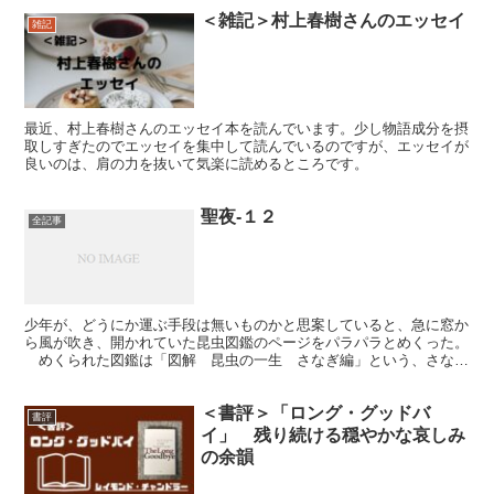
＜雑記＞村上春樹さんのエッセイ
雑記
最近、村上春樹さんのエッセイ本を読んでいます。少し物語成分を摂
取しすぎたのでエッセイを集中して読んでいるのですが、エッセイが
良いのは、肩の力を抜いて気楽に読めるところです。
聖夜-１２
全記事
少年が、どうにか運ぶ手段は無いものかと思案していると、急に窓か
ら風が吹き、開かれていた昆虫図鑑のページをパラパラとめくった。
めくられた図鑑は「図解 昆虫の一生 さなぎ編」という、さなぎ
のグラビア写真みたいなページをぴらぴらさせている。 ...
＜書評＞「ロング・グッドバ
書評
イ」 残り続ける穏やかな哀しみ
の余韻