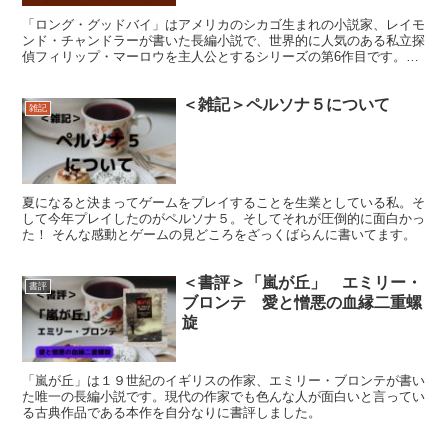
「ロング・グッドバイ」はアメリカのシカゴ生まれの小説家、レイモ
ンド・チャンドラーが書いた長編小説で、世界的に人気のある私立探
偵フィリップ・マーロウを主人公とするシリーズの第6作目です。そ
んな本作を自分なりに書評しました。
＜雑記＞ペルソナ５について
雑記
夏になると決まってゲームをプレイすることを生業としている私。そ
して今年プレイしたのがペルソナ５。そしてそれが圧倒的に面白かっ
た！ そんな感動とゲームの見どころをざっくばらんに書いてます。
＜書評＞「嵐が丘」 エミリー・
書評
ブロンテ 愛と憎悪の血縁二重螺
旋
「嵐が丘」は１９世紀のイギリスの作家、エミリー・ブロンテが書い
た唯一の長編小説です。現代の作家でも色んな人が面白いと言ってい
る古典作品である本作を自分なりに書評しました。