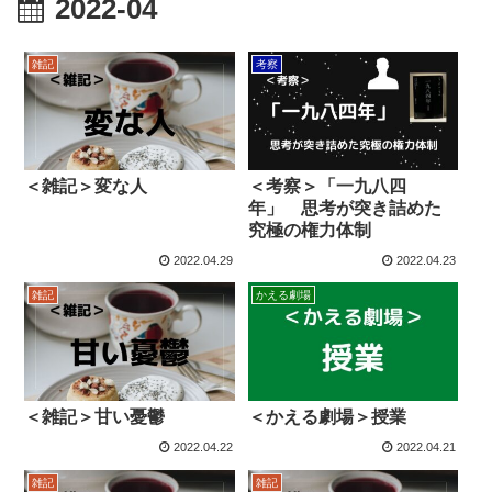
2022-04
雑記
考察
＜雑記＞変な人
＜考察＞「一九八四
年」 思考が突き詰めた
究極の権力体制
2022.04.29
2022.04.23
雑記
かえる劇場
＜雑記＞甘い憂鬱
＜かえる劇場＞授業
2022.04.22
2022.04.21
雑記
雑記