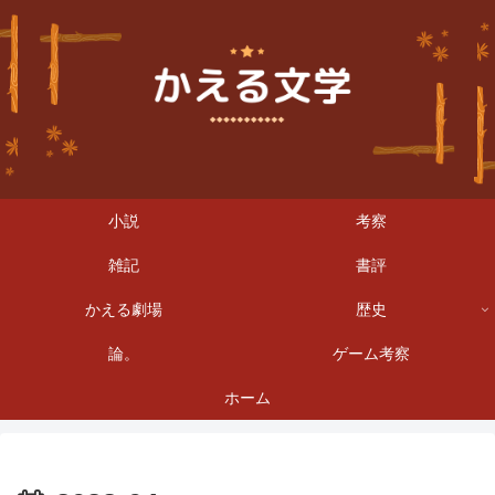
小説
考察
雑記
書評
かえる劇場
歴史
論。
ゲーム考察
ホーム