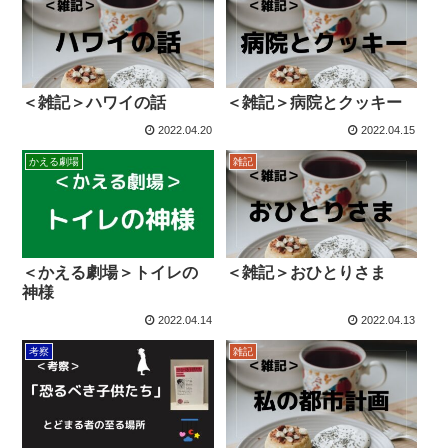
＜雑記＞ハワイの話
＜雑記＞病院とクッキー
2022.04.20
2022.04.15
かえる劇場
雑記
＜かえる劇場＞トイレの
＜雑記＞おひとりさま
神様
2022.04.14
2022.04.13
考察
雑記