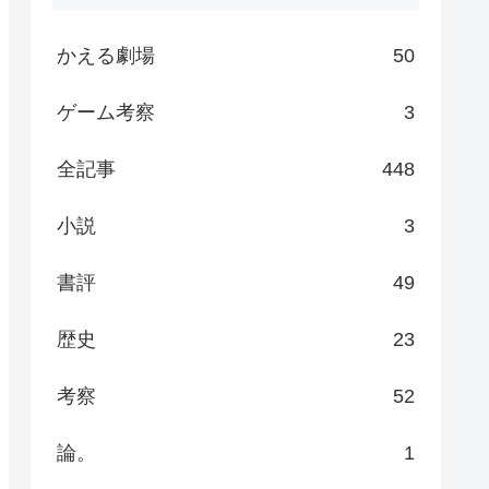
かえる劇場
50
ゲーム考察
3
全記事
448
小説
3
書評
49
歴史
23
考察
52
論。
1