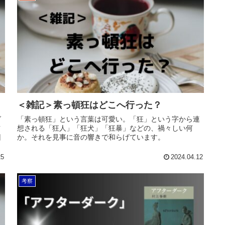
＜雑記＞素っ頓狂はどこへ行った？
グ
「素っ頓狂」という言葉は可愛い。「狂」という字から連
ツ
想される「狂人」「狂犬」「狂暴」などの、禍々しい何
回
か。それを見事に音の響きで和らげています。
25
2024.04.12
考察