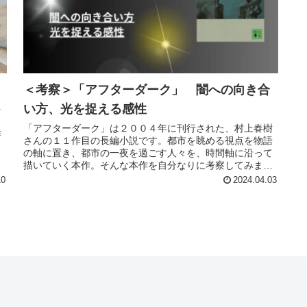
＜考察＞「アフターダーク」 闇への向き合
い方、光を捉える感性
を
「アフターダーク」は２００４年に刊行された、村上春樹
作
さんの１１作目の長編小説です。都市を眺める視点を物語
の軸に置き、都市の一夜を過ごす人々を、時間軸に沿って
描いていく本作。そんな本作を自分なりに考察してみまし
た。
10
2024.04.03