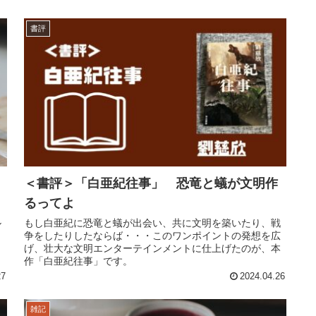
書評
＜書評＞「白亜紀往事」 恐竜と蟻が文明作
るってよ
ル
もし白亜紀に恐竜と蟻が出会い、共に文明を築いたり、戦
争をしたりしたならば・・・このワンポイントの発想を広
げ、壮大な文明エンターテインメントに仕上げたのが、本
作「白亜紀往事」です。
27
2024.04.26
雑記