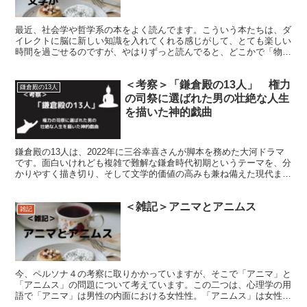
最近、社会学や哲学系の本をよく読んでます。こういう本たちは、ダ
イレクトに脳に新しい知識を入れてくれる感じがして、とても楽しい
時間を過ごせるのですが、やはりずっと読んでると、どこかで「物
語」を欲する自分もじわじわ浮かびあがってきます。
＜考察＞「鎌倉殿の13人」 権力
鎌倉殿の13人
の司祭に選ばれた男の壮絶な人生
を描いた神的戯曲
鎌倉殿の13人は、2022年に三谷幸喜さんが脚本を務めた大河ドラマ
です。面白いけれども複雑で難解な鎌倉時代初期というテーマを、分
かりやすく描き切り、そして文学的価値の高みも兼ね備えた現代まれ
にみる傑作！そんな本作を自分なりに考察した記事です。
＜雑記＞アニマとアニムス
雑記
今、ペルソナ４の考察に取りかかっていますが、そこで「アニマ」と
「アニムス」の問題について考えています。この二つは、心理学の用
語で「アニマ」は男性の内面における女性性。「アニムス」は女性の
内面における男性性についてを指しています。