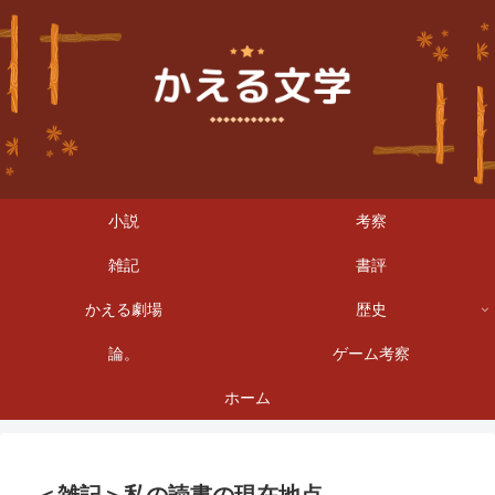
小説
考察
雑記
書評
かえる劇場
歴史
論。
ゲーム考察
ホーム
＜雑記＞私の読書の現在地点