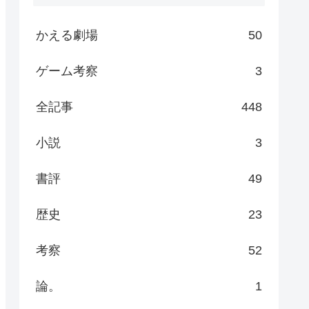
かえる劇場
50
ゲーム考察
3
全記事
448
小説
3
書評
49
歴史
23
考察
52
論。
1