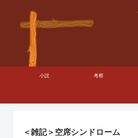
小説
考察
＜雑記＞空席シンドローム