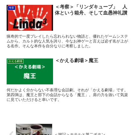
＜考察＞「リンダキューブ」 人
考察
体という箱舟、そして血愚神礼讃
猟奇的で一度プレイしたら忘れられない物語と、優れたゲームシステ
ムから、カルト的な人気を誇り、今なお神ゲーと言えば必ず名が上が
る名作。そんな本作を自分なりに考察しました。
＜かえる劇場＞魔王
かえる劇場
何だかよく分からない不条理な会話劇。それが「かえる劇場」です。
第四弾は、魔王と部下の会話からなる「魔王」。肩の力を抜いて気楽
に見ていただけると幸いです。
＜雑記＞ホテルと第二ボタン