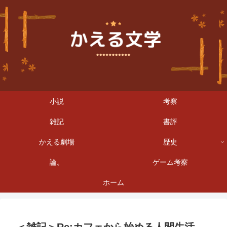
小説
考察
雑記
書評
かえる劇場
歴史
論。
ゲーム考察
ホーム
＜雑記＞Re:カフェから始める人間生活