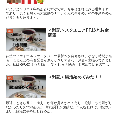
いよいよ２０２４年もあとわずかです。今年はまれにみる選挙イヤー
であり、良くも悪くも大激動の１年。そんな今年の、私の事績をのん
びりと振り返ります。
＜雑記＞スクエニとFF16とお金
雑記
問題
待望のファイナルファンタジーの最新作が発売され、かなり時間が経
ち、ほとんどの有名配信者さんがクリアされ、評価も出揃ってきまし
た。私はRPGには心を動かしてくれる「物語」を求めているので、
あんまりハイエンドなゲームに興味はないんですが、FF16に関して
はかなり気になっていました。
＜雑記＞腸活始めてみた！！
雑記
最近ことさら寒く、ゆえにか何か鼻水が出てたり、絶妙にやる気がし
なかったり(いつも説)と、常に調子が微妙だ。そんなわけで、私はい
よいよ腸活に手を出し始めた。