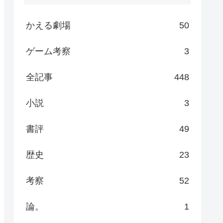
かえる劇場
50
ゲーム考察
3
全記事
448
小説
3
書評
49
歴史
23
考察
52
論。
1