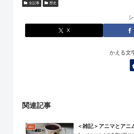
全記事
歴史
シ
X
かえる文
関連記事
＜雑記＞アニマとアニ
雑記