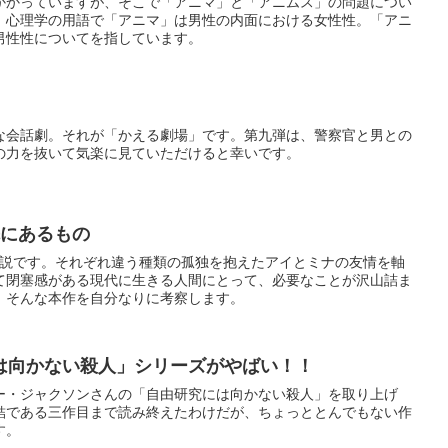
かかっていますが、そこで「アニマ」と「アニムス」の問題につい
、心理学の用語で「アニマ」は男性の内面における女性性。「アニ
男性性についてを指しています。
な会話劇。それが「かえる劇場」です。第九弾は、警察官と男との
の力を抜いて気楽に見ていただけると幸いです。
力の先にあるもの
て閉塞感がある現代に生きる人間にとって、必要なことが沢山詰ま
。そんな本作を自分なりに考察します。
は向かない殺人」シリーズがやばい！！
ー・ジャクソンさんの「自由研究には向かない殺人」を取り上げ
結である三作目まで読み終えたわけだが、ちょっととんでもない作
す。