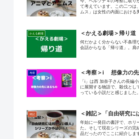
今、ペルソナ４の考察に取り
て考えています。この二つは
ムス」は女性の内面における
＜かえる劇場＞帰り道
かえる劇場
何だかよく分からない不条理
会話からなる「帰り道」。肩
＜考察＞i 想像
考察
「i」は西 加奈子さんの長編小説です。それぞれ違う種類の孤独を抱えたアイとミナの友情を軸
に展開する物語で、殺伐とし
っている小説だと感じました
＜雑記＞「自由研究に
雑記
年始に一発目の書評で、ホリ
た。そして現在シリーズの完
品だったのでここに紹介しま