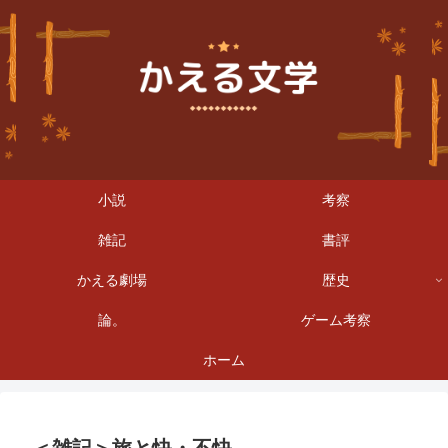
小説
考察
雑記
書評
かえる劇場
歴史
論。
ゲーム考察
ホーム
＜雑記＞旅と快・不快