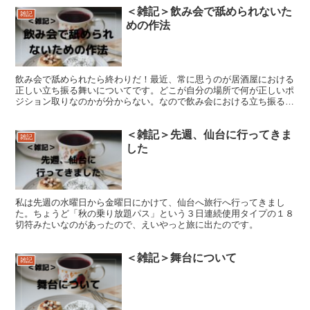
＜雑記＞飲み会で舐められないた
雑記
めの作法
飲み会で舐められたら終わりだ！最近、常に思うのが居酒屋における
正しい立ち振る舞いについてです。どこが自分の場所で何が正しいポ
ジション取りなのかが分からない。なので飲み会における立ち振る舞
いの方法について書いてみました。
＜雑記＞先週、仙台に行ってきま
雑記
した
私は先週の水曜日から金曜日にかけて、仙台へ旅行へ行ってきまし
た。ちょうど「秋の乗り放題パス」という３日連続使用タイプの１８
切符みたいなのがあったので、えいやっと旅に出たのです。
＜雑記＞舞台について
雑記