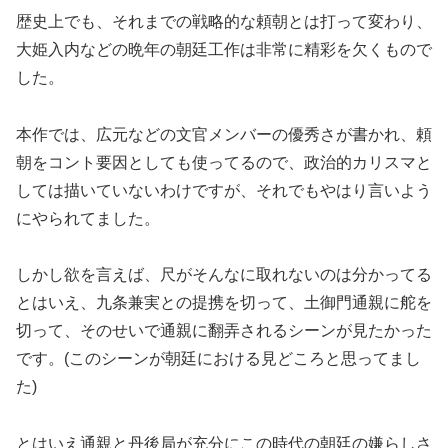
歴史上でも、それまでの戦略的な頼朝とは打って変わり、
大姫入内などの晩年の朝廷工作は非常に精彩を欠くもので
した。
本作では、広元などの文官メンバーの優秀さが書かれ、頼
朝をコント要因としても使ってるので、政治的カリスマと
しては描いていないわけですが、それでもやはり言いよう
にやられてました。
しかし欲を言えば、尺がそんなに取れないのは分かってる
とはいえ、九条兼実との提携を切って、土御門通親に舵を
切って、そのせいで通親に翻弄されるシーンが見たかった
です。(このシーンが朝廷における見どころと思ってまし
た)
とはいえ通親と丹後局が充分にこの時代の朝廷の嫌らしさ