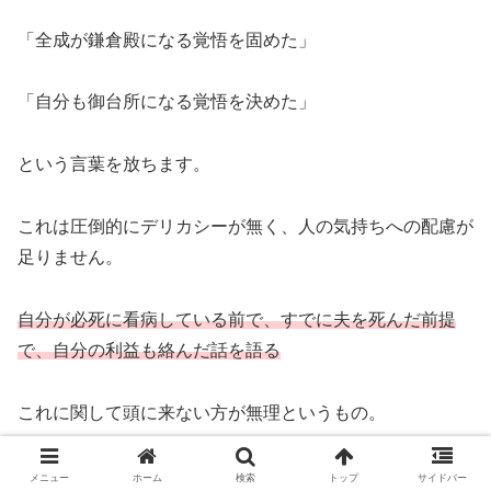
「全成が鎌倉殿になる覚悟を固めた」
「自分も御台所になる覚悟を決めた」
という言葉を放ちます。
これは圧倒的にデリカシーが無く、人の気持ちへの配慮が
足りません。
自分が必死に看病している前で、すでに夫を死んだ前提
で、自分の利益も絡んだ話を語る
これに関して頭に来ない方が無理というもの。
この言い合いに関しては「あなたに御台所はつとまりませ
メニュー
ホーム
検索
トップ
サイドバー