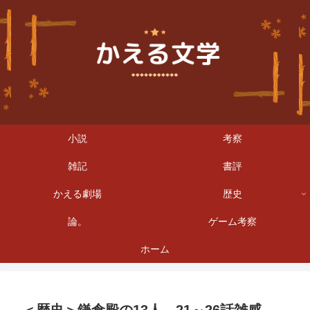
小説
考察
雑記
書評
かえる劇場
歴史
論。
ゲーム考察
ホーム
＜歴史＞鎌倉殿の13人 21～26話雑感