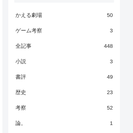
かえる劇場
50
ゲーム考察
3
全記事
448
小説
3
書評
49
歴史
23
考察
52
論。
1