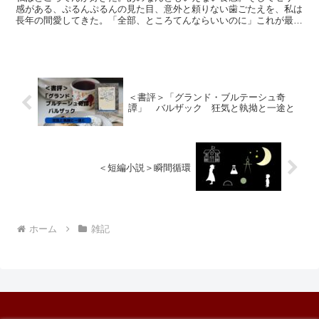
感がある、ぷるんぷるんの見た目、意外と頼りない歯ごたえを、私は
長年の間愛してきた。「全部、ところてんならいいのに」これが最近
の私の率直な気持ちである。
＜書評＞「グランド・ブルテーシュ奇
譚」 バルザック 狂気と執拗と一途と
＜短編小説＞瞬間循環
ホーム
雑記