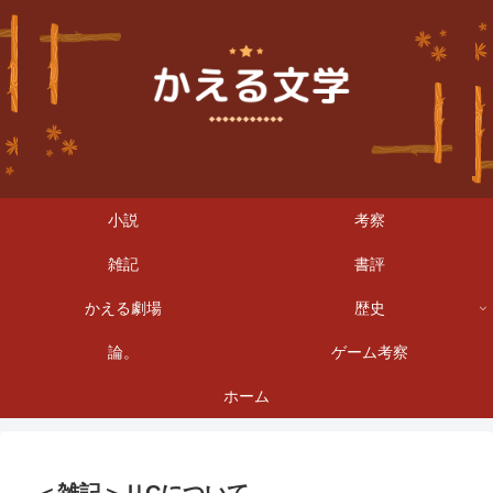
小説
考察
雑記
書評
かえる劇場
歴史
論。
ゲーム考察
ホーム
＜雑記＞ＵCについて