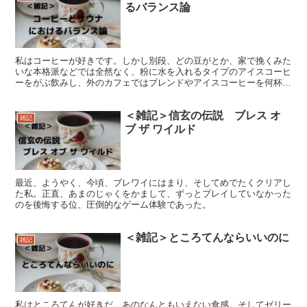
るバランス論
私はコーヒーが好きです。しかし別段、どの豆がとか、家で挽くみた
いな本格派などでは全然なく、粉に水を入れるタイプのアイスコーヒ
ーをがぶ飲みし、外のカフェではブレンドやアイスコーヒーを何杯も
飲むという感じの質より量派でございます。
＜雑記＞信玄の伝説 ブレス オ
雑記
ブ ザ ワイルド
最近、ようやく、今頃、ブレワイにはまり、そしてめでたくクリアし
た私。正直、あまのじゃくをかまして、ずっとプレイしていなかった
のを後悔する位、圧倒的なゲーム体験であった。
＜雑記＞ところてんならいいのに
雑記
私はところてんが好きだ。あのなんともいえない食感。そしてゼリー