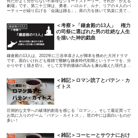
何だかよく分からない不条理なショートストーリー。それが「かえる
劇場」です。第二十三弾は、勇者、ハロルド、ルナ、リアの４人のパ
ーティーが繰り広げる「会議は踊る」。肩の力を抜いて気楽に見てい
ただけると幸いです。
＜考察＞「鎌倉殿の13人」 権力
鎌倉殿の13人
の司祭に選ばれた男の壮絶な人生
を描いた神的戯曲
鎌倉殿の13人は、2022年に三谷幸喜さんが脚本を務めた大河ドラマ
です。面白いけれども複雑で難解な鎌倉時代初期というテーマを、分
かりやすく描き切り、そして文学的価値の高みも兼ね備えた現代まれ
にみる傑作！そんな本作を自分なりに考察した記事です。
＜雑記＞ロマン読了とバテン・カ
雑記
イトス
圧倒的な文学への破壊的創造を感じる「ロマン」。そして最近買って
お気に入りのゲーム「バテン・カイトス」。世の中には面白いものが
多い！
＜雑記＞コーヒーとサウナにおけ
雑記